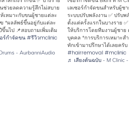
ี่ล้ำลึกถึงรากขน ✅ บางราย
เซอร์กำจัดขน Bikini ที่ M 
็นช่วยลดความรู้สึกไม่สบาย
เลเซอร์กำจัดขนสำหรับผู้ชาย
ห้เหมาะกับขนผู้ชายแต่ละ
ระบบปรับพลังงาน ✅ ปรับพล
*ผลลัพธ์ขึ้นอยู่กับแต่ละ
ตั้งแต่ครั้งแรกในบางราย 
ีขึ้นไป 📌สอบถามเพิ่มเติม
ให้บริการโดยทีมงานผู้ชาย ด
อร์กําจัดขน
#รีวิวmclinic
บุคคล *การบริการเหมาะสำหรั
ทักเข้ามาปรึกษาได้เลยครับ
#hairremoval
#mclinic
 Drums - AurbanniAudio
♬ เสียงต้นฉบับ - M Clinic -