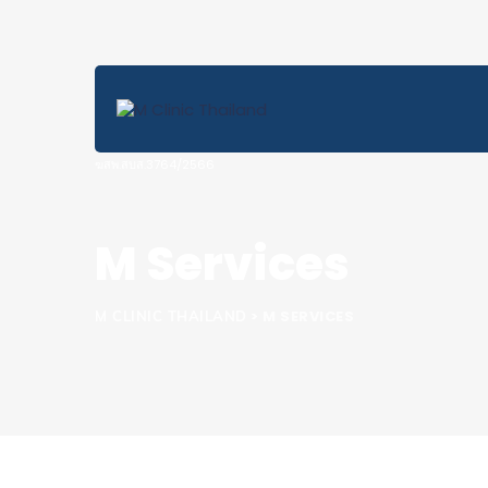
M Services
>
M SERVICES
M CLINIC THAILAND