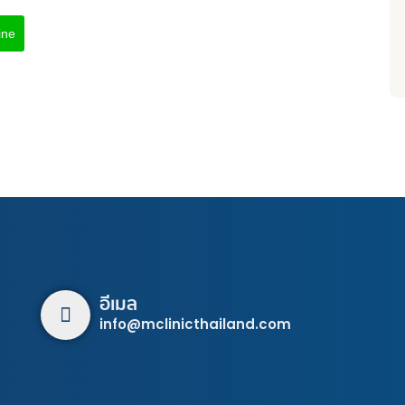
ine
อีเมล
info@mclinicthailand.com