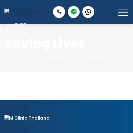
Saving Lives
>
>
SAVING LIVES
M CLINIC THAILAND
PORTFOLIO