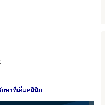
)
กษาที่เอ็มคลินิก