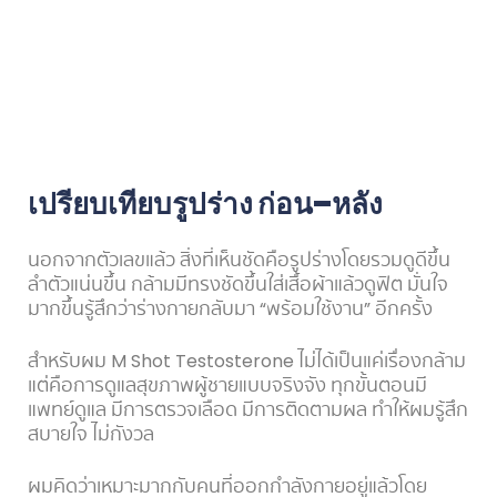
เปรียบเทียบรูปร่าง ก่อน–หลัง
นอกจากตัวเลขแล้ว สิ่งที่เห็นชัดคือรูปร่างโดยรวมดูดีขึ้น
ลำตัวแน่นขึ้น กล้ามมีทรงชัดขึ้นใส่เสื้อผ้าแล้วดูฟิต มั่นใจ
มากขึ้นรู้สึกว่าร่างกายกลับมา “พร้อมใช้งาน” อีกครั้ง
สำหรับผม M Shot Testosterone ไม่ได้เป็นแค่เรื่องกล้าม
แต่คือการดูแลสุขภาพผู้ชายแบบจริงจัง ทุกขั้นตอนมี
แพทย์ดูแล มีการตรวจเลือด มีการติดตามผล ทำให้ผมรู้สึก
สบายใจ ไม่กังวล
ผมคิดว่าเหมาะมากกับคนที่ออกกำลังกายอยู่แล้วโดย