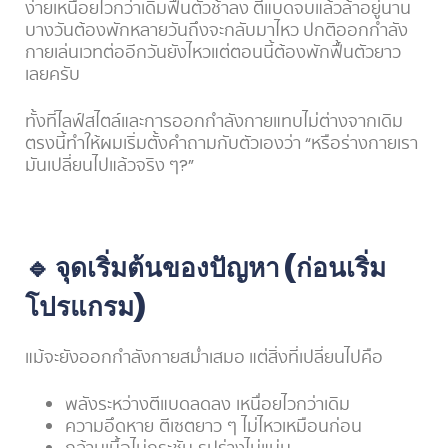
ง่ายเหนื่อยไวกว่าเดิมฟื้นตัวช้าลง ตีแบดจบแล้วล้าอยู่นาน
บางวันต้องพักหลายวันถึงจะกลับมาไหว ปกติออกกำลัง
กายเล่นเวทต่ออีกวันยังไหวแต่ตอนนี้ต้องพักฟื้นตัวยาว
เลยครับ
ทั้งที่ไลฟ์สไตล์และการออกกำลังกายแทบไม่ต่างจากเดิม
ตรงนี้ทำให้ผมเริ่มตั้งคำถามกับตัวเองว่า “หรือร่างกายเรา
มันเปลี่ยนไปแล้วจริง ๆ?
”
🔹 จุดเริ่มต้นของปัญหา (ก่อนเริ่ม
โปรแกรม)
แม้จะยังออกกำลังกายสม่ำเสมอ แต่สิ่งที่เปลี่ยนไปคือ
พลังระหว่างตีแบดลดลง เหนื่อยไวกว่าเดิม
ความอึดหาย ตีเซตยาว ๆ ไม่ไหวเหมือนก่อน